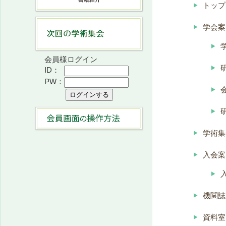
トップ
学会案
会員様ログイン
ID：
PW：
学術集
入会案
機関誌
資料室